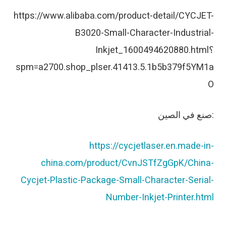
https://www.alibaba.com/product-detail/CYCJET-
B3020-Small-Character-Industrial-
Inkjet_1600494620880.html؟
spm=a2700.shop_plser.41413.5.1b5b379f5YM1a
O
صنع في الصين:
https://cycjetlaser.en.made-in-
china.com/product/CvnJSTfZgGpK/China-
Cycjet-Plastic-Package-Small-Character-Serial-
Number-Inkjet-Printer.html