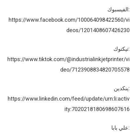
الفيسبوك:
https://www.facebook.com/100064098422560/vi
deos/1201408607426230
تيكتوك:
https://www.tiktok.com/@industrialinkjetprinter/vi
deo/7123908834820705578
ينكدين:
https://www.linkedin.com/feed/update/urn:li:activ
ity:7020218180698607616
علي بابا: