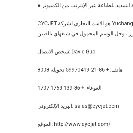
CYCJET هو الاسم التجاري لشركة Yuchang Industrial Company Limited. كشركة مصنعة ، تتمتع CYCJET بأكثر من عشر سنوات من الخبرة لتاجر
شخص الاتصال: David Guo
هاتف: + 86-21-59970419 تحويلة 8008
الغوغاء: + 86-139 1763 1707
البريد الإلكتروني: sales@cycjet.com
الموقع: http://www.cycjet.com/