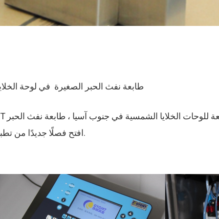
التطبيق الناجح لـ CYCJET B3020 طابعة نفث الحبر الصغيرة في لوحة
الصغيرة B3020 افتح فصلًا جديدًا من تطبيقات صناعة الخلايا الشمسية.