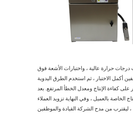
ب درجات حرارة عالية ، واختبارات الأشعة فوق
ن أكمل الاختبار ، ثم استخدم الطرق اليدوية
ر على كفاءة الإنتاج ومعدل الخطأ المرتفع. بعد
، وفي النهاية تزويد العملاء CYCJET3020 طابعة نافثة للحبر ذات