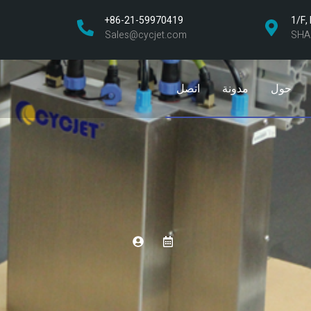
1/F,
+86-21-59970419
ا
Sales@cycjet.com
SHA
حول
مدونة
اتصل