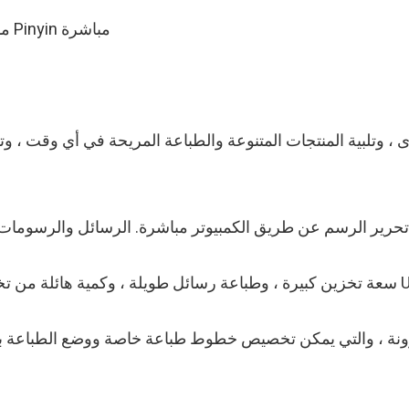
● مدمج أكثر من ستة آلاف حرف صيني ، إدخال Pinyin مباشرة
، وذاكرة ممتدة لانهائية عبر USB.