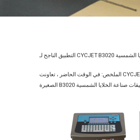
 الخلايا الشمسية
الملخص: في الوقت الحاضر ، تعاونت CYCJET بنجاح مع واحدة من أكبر الشركات المصنعة للوحات الخلايا الشمسية في جنوب آسيا ، طابعة نفث الحبر