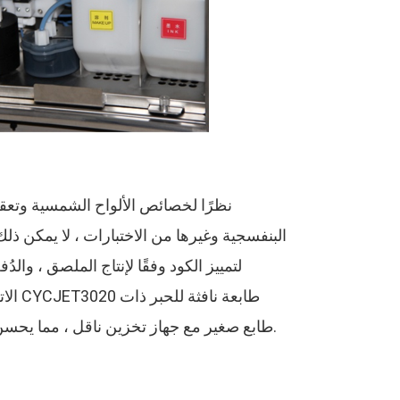
نظرًا لخصائص الألواح الشمسية وتعقيد
البنفسجية وغيرها من الاختبارات ، لا يمكن ذ
لتمييز الكود وفقًا لإنتاج الملصق ، وال
الات
طابع صغير مع جهاز تخزين ناقل ، مما يحسن بشكل كبير من كفاءة العملاء ويقلل من تكاليف العمالة للعميل ، ليقترب من مدح الشركة القيادة والموظفين.