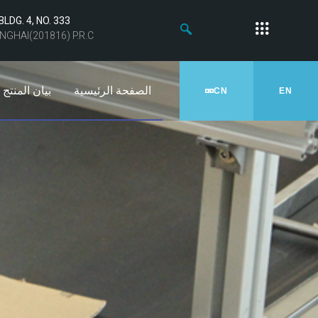
 BLDG. 4, NO. 333
NGHAI(201816) P.R.C
الصفحة الرئيسية
بيان المنتج
CN
EN