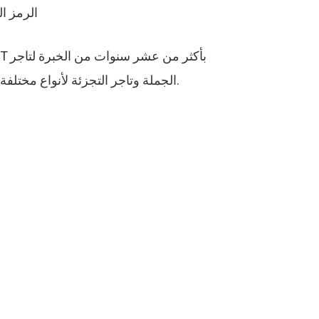
● الرمز الشريطي (128 ياردة) ، وطباعة رمز الاستج
الجملة وتاجر التجزئة لأنواع مختلفة من حلول الطباعة النافثة للحبر المحمولة ، وحلول الطباعة بالليزر ، وحل الوسم المحمول في شنغهاي بالصين.