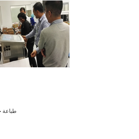
● طباعة خط من 1 إلى 5 ، وظيفة إزاحة نقطة بنقطة ، لتح