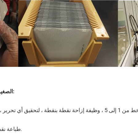
أداء الطابعة النافثة للحبر CYCJET B3020 الصغيرة:
قيق أي تحرير ، وتلبية متطلبات تحرير العملاء بشكل أفضل
● طباعة نقطية 5 × 5 ، بسرعة تصل إلى 345 م / دقيقة.