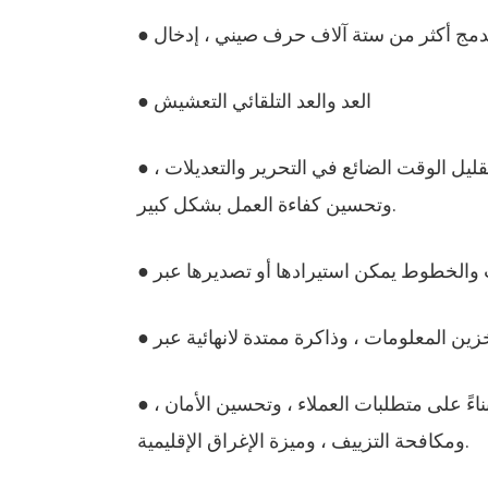
● العد والعد التلقائي التعشيش
● معلمات الطباعة والتخزين المتكامل للمحتوى ، وتلبية المنتجات المتنوعة والطباعة المريحة في أي وقت ، وتقليل الوقت الضائع في التحرير والتعديلات ،
وتحسين كفاءة العمل بشكل كبير.
● إمكانيات خطوط مخصصة فائقة المرونة ، والتي يمكن تخصيص خطوط طباعة خاصة ووضع الطباعة بناءً على متطلبات العملاء ، وتحسين الأمان ،
ومكافحة التزييف ، وميزة الإغراق الإقليمية.