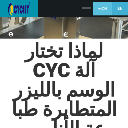
CN
EN
لماذا تختار
CYC آلة
الوسم بالليزر
المتطايرة
طبا