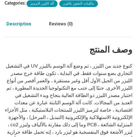
ماكينات النقش بالليزر
آلة الليزر الترميز
Categories:
Description
Reviews (0)
وصف المنتج
كنوع جديد من الليزر ، تم وضع آلة الوسم بالليزر UV في التشغيل
التجاري بضع سنوات فقط. في البداية ، تكون طاقة خرج مصدر
الليزر من الجيل الأول أقل وغير مستقرة ، والعمر أقصر من أنواع
الليزر الأخرى. جنبًا إلى جنب مع التكنولوجيا الجديدة المطورة ، تم
اختبار مصدر الليزر ذو الطاقة العالية بنجاح وبدء التشغيل في
العديد من المجالات. كانت آلة الوسم الثابتة عبارة عن معدات
اقتصادية ، خاصة لترميز الليزر للمنتجات البلاستيكية ، مثل الأجزاء
الإلكترونية الاستهلاكية والإلكترونية (التبديل ، المرحل) ، والأجهزة
المنزلية الشائعة ، PCB وما إلى ذلك مقارنة بالألياف وليزر co2 ،
ليزر الأشعة فوق البنفسجية هو ليزر بارد ، إنه تحمل طاقة حرارية