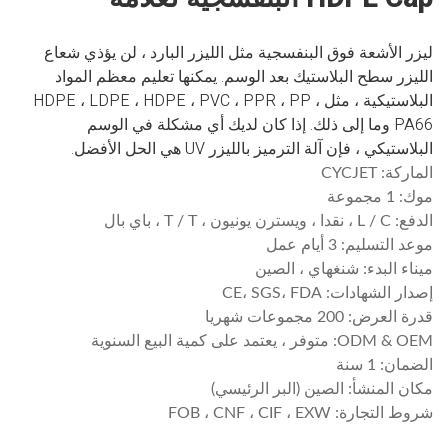
ليزر الأشعة فوق البنفسجية مثل الليزر البارد ، لن يؤذي شعاع
الليزر سطح البلاستيك بعد الوسم. يمكنها تعليم معظم المواد
البلاستيكية ، مثل HDPE ، LDPE ، HDPE ، PVC ، PPR ، PP ،
PA66 وما إلى ذلك. إذا كان لديك أي مشكلة في الوسم
البلاستيكي ، فإن آلة الترميز بالليزر UV هي الحل الأفضل.
الماركة: CYCJET
موك: 1 مجموعة
الدفع: L / C ، نقدا ، ويسترن يونيون ، T / T ، باي بال
موعد التسليم: 3 أيام عمل
ميناء البدء: شنغهاي ، الصين
إصدار الشهادات: CE، SGS، FDA
قدرة العرض: 200 مجموعات شهريا
ODM & OEM: متوفر ، يعتمد على كمية البيع السنوية
الضمان: 1 سنة
مكان المنشأ: الصين (البر الرئيسي)
شروط التجارة: FOB ، CNF ، CIF ، EXW