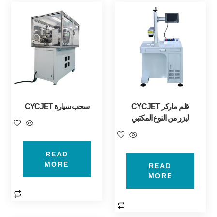
CYCJET قلم ماركر
CYCJET سحب سيارة
ليزر من النوع المكتبي
READ
MORE
READ
MORE