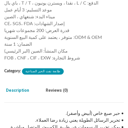
الدفع: L / C ، نقدا ، ويسترن يونيون ، T / T ، باي بال
موعد التسليم: 3 أيام عمل
ميناء البدء: شنغهاي ، الصين
إصدار الشهادات: CE، SGS، FDA
قدرة العرض: 200 مجموعات شهريا
ODM & OEM: متوفر ، يعتمد على كمية البيع السنوية
الضمان: 1 سنة
مكان المنشأ: الصين (البر الرئيسي)
شروط التجارة: FOB ، CNF ، CIF ، EXW
طابعة نفث الحبر الصناعية
Category:
Description
Reviews (0)
• حبر صبغ خاص (أبيض وأصفر).
• تحرير الرسائل الطويلة يعني زيادة رضا العملاء.
• يمكن تحرير الرسومات عن طريق الكمبيوتر المتصل مباشرة.