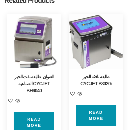
Related Products
طابعة نافثة للحبر
العنوان: طابعة نفث الحبر
CYCJET B3020i
الصناعية CYCJET
BH6040
READ
MORE
READ
MORE