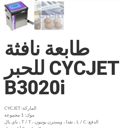
طابعة نافثة
للحبر CYCJET
B3020i
الماركة: CYCJET
موك: 1 مجموعة
الدفع: L / C ، نقدا ، ويسترن يونيون ، T / T ، باي بال