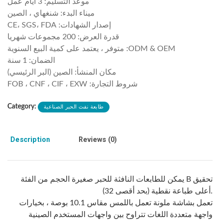
موعد التسليم: 3 أيام عمل
ميناء البدء: شنغهاي ، الصين
إصدار الشهادات: CE، SGS، FDA
قدرة العرض: 200 مجموعات شهريا
ODM & OEM: متوفر ، يعتمد على كمية البيع السنوية
الضمان: 1 سنة
مكان المنشأ: الصين (البر الرئيسي)
شروط التجارة: FOB ، CNF ، CIF ، EXW
طابعة نفث الحبر الصناعية
Category:
Description
Reviews (0)
يمكن للطابعات النافثة للحبر صغيرة الحجم من الفئة B تحقيق
أعلى طباعة نقطية (بحد أقصى 32).
تعمل بشاشة ملونة تعمل باللمس مقاس 10.1 بوصة ، بخيارات
واجهة متعددة اللغات تتراوح بين واجهات المستخدم الصينية