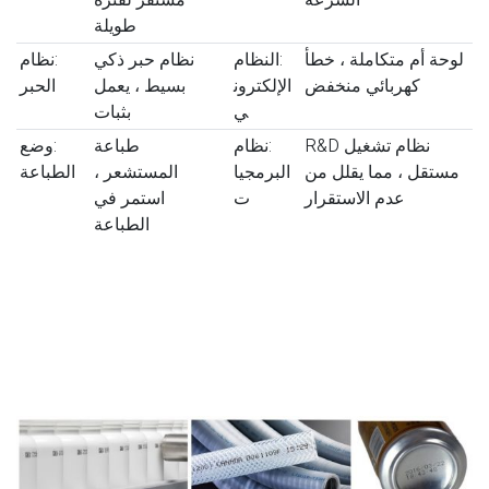
السرعة
مستقر لفترة
طويلة
لوحة أم متكاملة ، خطأ
:النظام
نظام حبر ذكي
:نظام
كهربائي منخفض
الإلكترون
بسيط ، يعمل
الحبر
ي
بثبات
نظام تشغيل R&D
:نظام
طباعة
:وضع
مستقل ، مما يقلل من
البرمجيا
المستشعر ،
الطباعة
عدم الاستقرار
ت
استمر في
الطباعة