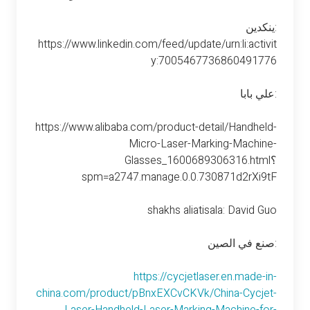
ينكدين:
https://www.linkedin.com/feed/update/urn:li:activit
y:7005467736860491776
علي بابا:
https://www.alibaba.com/product-detail/Handheld-
Micro-Laser-Marking-Machine-
Glasses_1600689306316.html؟
spm=a2747.manage.0.0.730871d2rXi9tF
shakhs aliatisala: David Guo
صنع في الصين:
https://cycjetlaser.en.made-in-
china.com/product/pBnxEXCvCKVk/China-Cycjet-