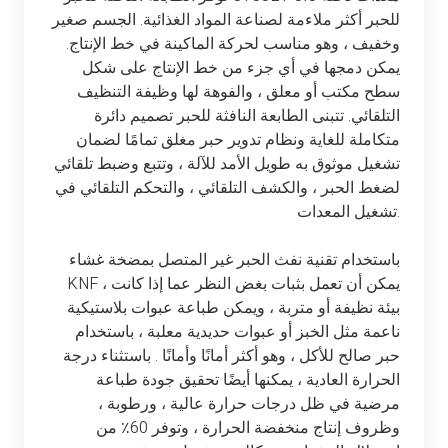
للحبر أكثر ملاءمة لصناعة المواد الغذائية. الجسم صغير
وخفيف ، وهو مناسب لحركة الماكينة في خط الإنتاج.
يمكن دمجها في أي جزء من خط الإنتاج على شكل
سطح مكتب أو معلق ، والفوهة لها وظيفة التنظيف
التلقائي. تتبنى الطابعة النافثة للحبر تصميم دائرة
متكاملة للغاية ونظام تدوير حبر مغلق تمامًا لضمان
تشغيل موثوق به طويل الأمد للآلة ، وتتبع وضبط تلقائي
لضغط الحبر ، والكشف التلقائي ، والتحكم التلقائي في
تشغيل المعدات.
باستخدام تقنية نفث الحبر غير المتصل بمضخة غشاء
KNF ، يمكن أن تعمل بثبات بغض النظر عما إذا كانت
بيئة نظيفة أو متربة ، ويمكن طباعة عبوات بلاستيكية
ناعمة مثل الخبز أو عبوات حديدية معلبة ، باستخدام
حبر صالح للأكل ، وهو أكثر أمانًا وأمانًا . باستثناء درجة
الحرارة العادية ، يمكنها أيضًا تحقيق جودة طباعة
مرضية في ظل درجات حرارة عالية ، ورطوبة ،
وظروف إنتاج منخفضة الحرارة ، وتوفر 60٪ من