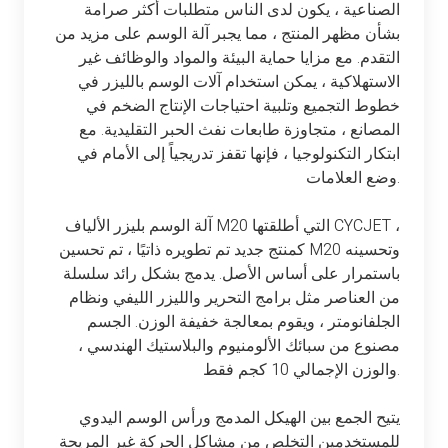
الصناعية ، يكون لدى الناس متطلبات أكثر صرامة
بشأن مظهر المنتج ، مما يجبر آلة الوسم على مزيد من
التقدم. مع مزايا حماية البيئة والمواد والوظائف غير
الاستهلاكية ، يمكن استخدام آلات الوسم بالليزر في
خطوط التجميع وتلبية احتياجات الإنتاج الضخم في
المصانع ، متجاوزة طابعات نفث الحبر التقليدية. مع
ابتكار التكنولوجيا ، فإنها تقفز تدريجياً إلى الأمام في
وضع العلامات.
آلة الوسم بليزر الألياف M20 التي أطلقتها CYCJET ،
كمنتج جديد تم تطويره ذاتيًا ، تم تحسين M20 وتحسينه
باستمرار على أساس الأصل. يدمج بشكل رائد سلسلة
من العناصر مثل برامج التحرير والليزر الليفي ونظام
الجلفانومتر ، ويقوم بمعالجة خفيفة الوزن. الجسم
مصنوع من سبائك الألومنيوم والبلاستيك الهندسي ،
والوزن الإجمالي 10 كجم فقط.
يتيح الجمع بين الهيكل المدمج ورأس الوسم اليدوي
للمستخدمين التخلص من مشاكل الحركة غير المريحة