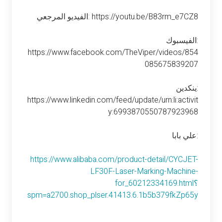
الفيديو المرجعي: https://youtu.be/B83rm_e7CZ8
الفيسبوك:
https://www.facebook.com/TheViper/videos/854
085675839207
ينكدين:
https://www.linkedin.com/feed/update/urn:li:activit
y:6993870550787923968
علي بابا:
https://www.alibaba.com/product-detail/CYCJET-
LF30F-Laser-Marking-Machine-
for_60212334169.html؟
spm=a2700.shop_plser.41413.6.1b5b379fkZp65y