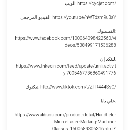
الويب: https://cycjet.com/
الفيديو المرجعي: https://youtu.be/hWTdzm9u3sY
الفيسبوك:
https://www.facebook.com/100064098422560/vi
deos/538499171536288
لينكد إن:
https://www.linkedin.com/feed/update/urn:li:activit
y:7005467736860491776
تيكتوك: http://www.tiktok.com/t/ZTR444SsC/
علي بابا:
https://www.alibaba.com/product-detail/Handheld-
Micro-Laser-Marking-Machine-
Glasses_1600689306316.html؟