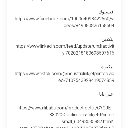
فيسبوك:
https://www.facebook.com/100064098422560/vi
deos/849080826158504
ينكدين:
https://www.linkedin.com/feed/update/urn:li:activit
y:7020218180698607616
تيكتوك:
https://www.tiktok.com/@industrialinkjetprinter/vid
eo/7107543929419074859
علي بابا:
https://www.alibaba.com/product-detail/CYCJET-
B3020-Continuous-Inkjet-Printer-
small_60493085887.html؟