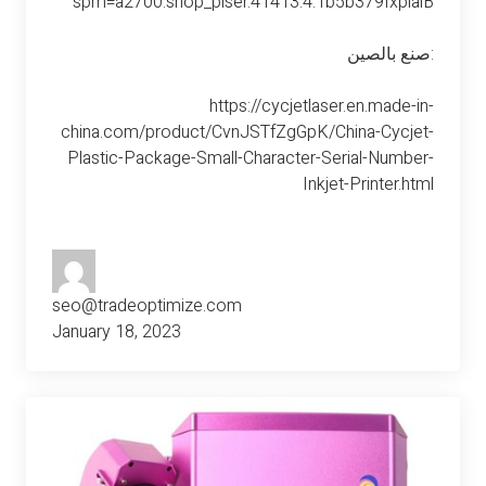
spm=a2700.shop_plser.41413.4.1b5b379fxpialB
صنع بالصين:
https://cycjetlaser.en.made-in-
china.com/product/CvnJSTfZgGpK/China-Cycjet-
Plastic-Package-Small-Character-Serial-Number-
Inkjet-Printer.html
seo@tradeoptimize.com
January 18, 2023